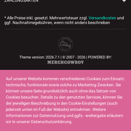
ZAHLUNGSARTEN
* Alle Preise inkl. gesetzl. Mehrwertsteuer zzgl.
Versandkosten
und
ggf. Nachnahmegebühren, wenn nicht anders beschrieben
Theme version: 2026.7.1 | © 2007 - 2026 | POWERED BY:
Auf unserer Website kommen verschiedenen Cookies zum Einsatz:
technische, funktionale sowie solche zu Marketing-Zwecken. Sie
können unsere Seite grundsätzlich auch ohne das Setzen von
Cookies besuchen. Details zu den genutzten Services, können Sie
der jeweiligen Beschreibung in den Cookie-Einstellungen (auch
jederzeit unten im Fuß der Website) entnehmen. Weitere
Informationen zur Datennutzung und ggfs. -weitergabe erläutern
wir in unserer Datenschutzerklärung.