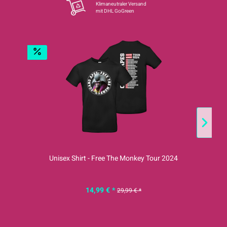
Klimaneutraler Versand
mit DHL GoGreen
S
Unisex Shirt - Free The Monkey Tour 2024
14,99 € *
29,99 € *