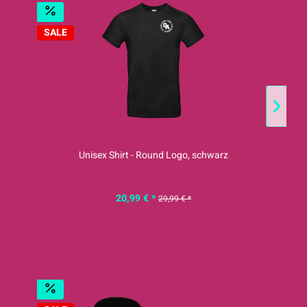
SALE
S
Unisex Shirt - Round Logo, schwarz
20,99 € *
29,99 € *