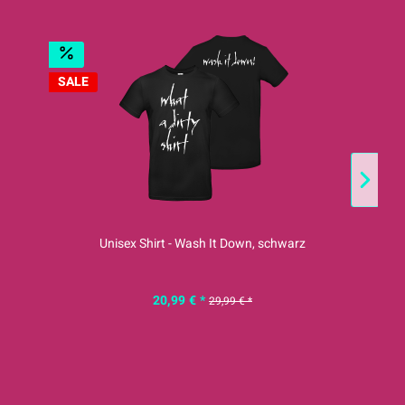
SALE
S
Unisex Shirt - Wash It Down, schwarz
20,99 € *
29,99 € *