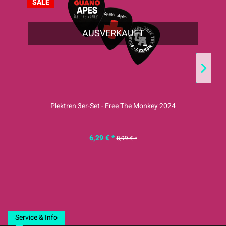
SALE
S
AUSVERKAUFT
Plektren 3er-Set - Free The Monkey 2024
6,29 € *
8,99 € *
Service & Info